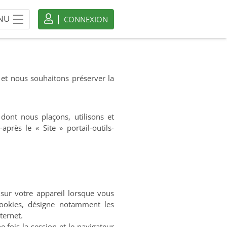
NU
CONNEXION
e et nous souhaitons préserver la
dont nous plaçons, utilisons et
près le « Site » portail-outils-
 sur votre appareil lorsque vous
 Cookies, désigne notamment les
ternet.
e fois la session et le navigateur