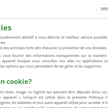
ME
ies
ulièrement attentif à vous délivrer le meilleur service possibl
nez.
 des principes forts afin d’assurer la protection de vos données.
 vous fournir des informations transparentes sur la manière 
appareil lorsque vous consultez nos sites ou applications (ci-a
 les options qui vous permettent de les gérer et les supprimer.
un cookie?
iers texte, image ou logiciel qui peuvent être déposés et/ou lus
 appareil », lorsqu'il est utilisé dans la présente Politique
igents, les tablettes et tout autre appareil utilisé pour accéder à In
ession, ce qui signifie qu’ils sont supprimés de votre terminal un