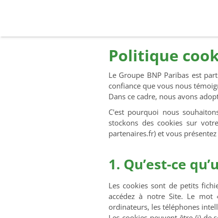
Cookies
Saut au contenu principal
Politique cook
Le Groupe BNP Paribas est partic
confiance que vous nous témoig
Dans ce cadre, nous avons adopté
C'est pourquoi nous souhaitons
stockons des cookies sur votre 
partenaires.fr) et vous présentez
1. Qu’est-ce qu’
Les cookies sont de petits fich
accédez à notre Site. Le mot «
ordinateurs, les téléphones intell
Les cookies peuvent être (i) de s